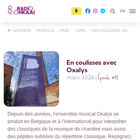
FR
GO BACK
PAGE D'ACCUEIL
/
PODCASTS
/
EPISODES
/
EN-COULISSES-AVEC-OXALYS
En coulisses avec
Oxalys
Épisode
#43
mars 2026 |
Depuis des années, l'ensemble musical Oxalys se
produit en Belgique et à l'international pour interpréter
des classiques de la musique de chambre mais aussi
des pépites oubliées du répertoire classique. Rejoignez-