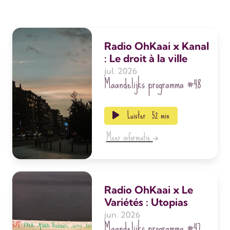
Radio OhKaai x Kanal
: Le droit à la ville
jul. 2026
Maandelijks programma
#48
Luister
52 min
Meer informatie
Radio OhKaai x Le
Variétés : Utopias
jun. 2026
Maandelijks programma
#47