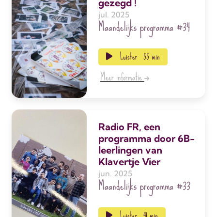
gezegd !
jul. 2025
Maandelijks programma
#34
Luister
55 min
Meer informatie
Radio FR, een
programma door 6B-
leerlingen van
Klavertje Vier
jun. 2025
Maandelijks programma
#33
Luister
41 min