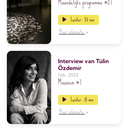
Maandelijks programma
#27
Luister
53 min
Meer informatie
Interview van Tülin
Özdemir
feb. 2025
Moussem
#7
Luister
15 min
Meer informatie