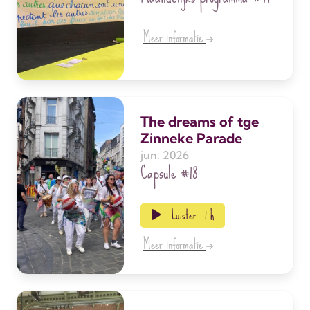
Meer informatie
The dreams of tge
Zinneke Parade
jun. 2026
Capsule
#18
Luister
1 h
Meer informatie