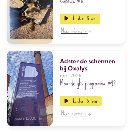
Capsule
#8
Luister
5 min
Meer informatie
Achter de schermen
bij Oxalys
mrt. 2026
Maandelijks programma
#43
Luister
57 min
Meer informatie