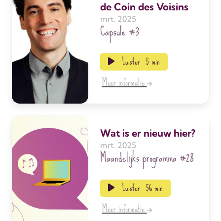
de Coin des Voisins
mrt. 2025
Capsule
#3
Luister
5 min
Meer informatie
Wat is er nieuw hier?
mrt. 2025
Maandelijks programma
#28
Luister
56 min
Meer informatie