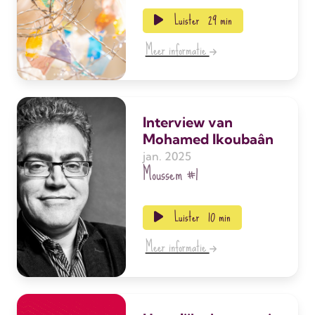
Luister
29 min
Meer informatie
Interview van
Mohamed Ikoubaân
jan. 2025
Moussem
#1
Luister
10 min
Meer informatie