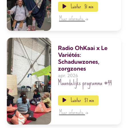
Luister
51 min
Meer informatie
Radio OhKaai x Le
Variétés:
Schaduwzones,
zorgzones
apr. 2026
Maandelijks programma
#44
Luister
57 min
Meer informatie