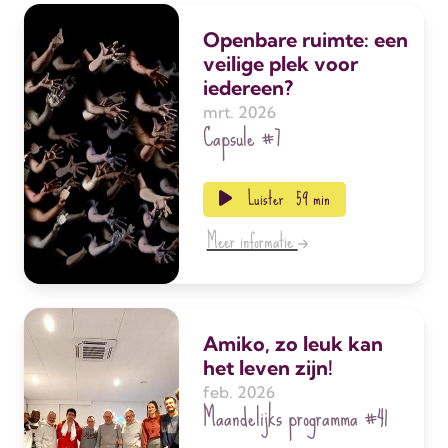
Openbare ruimte: een
veilige plek voor
iedereen?
mrt. 2026
Capsule
#7
Luister
59 min
Meer informatie
Amiko, zo leuk kan
het leven zijn!
feb. 2026
Maandelijks programma
#41