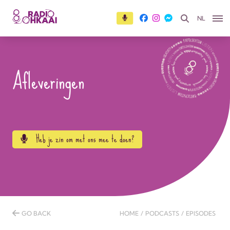
NL
Afleveringen
Heb je zin om met ons mee te doen?
GO BACK
HOME
/
PODCASTS
/
EPISODES