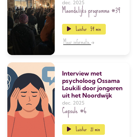
dec. 2025
Maandelijks programma
#39
Luister
59 min
Meer informatie
Interview met
psycholoog Ossama
Loukili door jongeren
uit het Noordwijk
dec. 2025
Capsule
#6
Luister
21 min