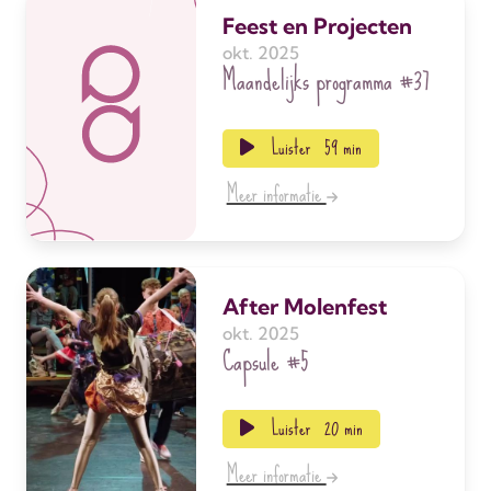
Feest en Projecten
okt. 2025
Maandelijks programma
#37
Luister
59 min
Meer informatie
After Molenfest
okt. 2025
Capsule
#5
Luister
20 min
Meer informatie