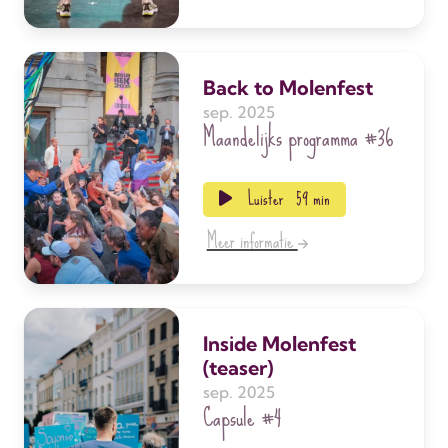
Back to Molenfest
sep. 2025
Maandelijks programma
#36
Luister
59 min
Meer informatie
Inside Molenfest
(teaser)
sep. 2025
Capsule
#4