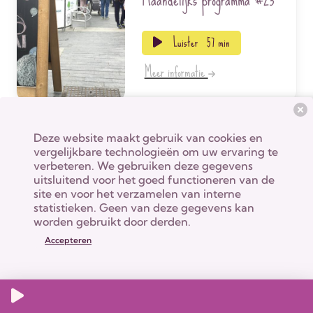
Luister
57 min
Meer informatie
Deze website maakt gebruik van cookies en
Welkom in het Yume
vergelijkbare technologieën om uw ervaring te
House
verbeteren. We gebruiken deze gegevens
sep. 2024
uitsluitend voor het goed functioneren van de
Capsule
#2
site en voor het verzamelen van interne
statistieken. Geen van deze gegevens kan
worden gebruikt door derden.
Luister
19 min
Accepteren
Meer informatie