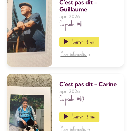
C'est pas dit -
Guillaume
apr. 2026
Capsule
#11
Luister
4 min
Meer informatie
C'est pas dit - Carine
apr. 2026
Capsule
#10
Luister
2 min
Meer informatie