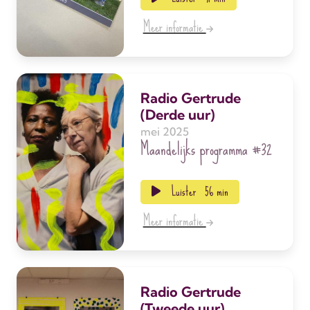
Meer informatie
Radio Gertrude
(Derde uur)
mei 2025
Maandelijks programma
#32
Luister
56 min
Meer informatie
Radio Gertrude
(Tweede uur)