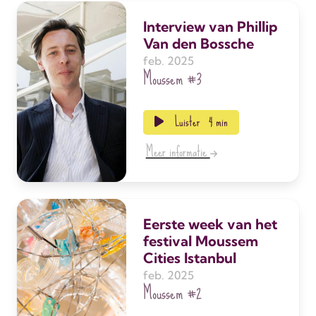
Interview van Phillip
Van den Bossche
feb. 2025
Moussem
#3
Luister
4 min
Meer informatie
Eerste week van het
festival Moussem
Cities Istanbul
feb. 2025
Moussem
#2