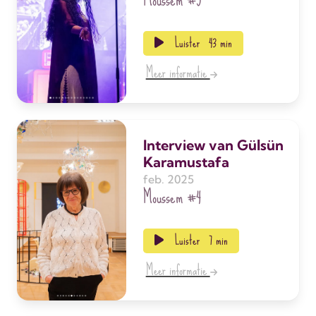
Luister
43 min
Meer informatie
Interview van Gülsün
Karamustafa
feb. 2025
Moussem
#4
Luister
7 min
Meer informatie