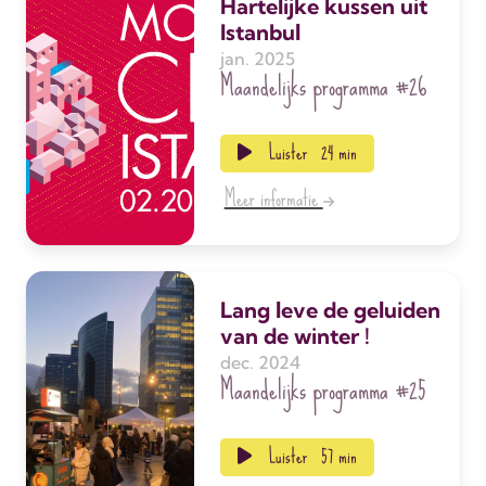
Hartelijke kussen uit
Istanbul
jan. 2025
Maandelijks programma
#26
Luister
24 min
Meer informatie
Lang leve de geluiden
van de winter !
dec. 2024
Maandelijks programma
#25
Luister
57 min