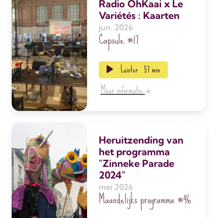
Radio OhKaai x Le
Variétés : Kaarten
jun. 2026
Capsule
#17
Luister
57 min
Meer informatie
Heruitzending van
het programma
"Zinneke Parade
2024"
mei 2026
Maandelijks programma
#46