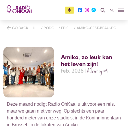
NL
GO BACK
HOME
/
PODCASTS
/
EPISODES
/
AMIKO-CEST-BEAU-POUR-LA-VIE
Amiko, zo leuk kan
het leven zijn!
Aflevering
#41
feb. 2026 |
Deze maand nodigt Radio OhKaai u uit voor een reis,
maar we gaan niet ver weg. Op slechts een paar
honderd meter van onze studio's, in de Koninginnenlaan
in Brussel, in de lokalen van Amiko.