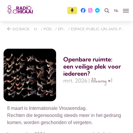
NL
GO BACK
HOME
/
PODCASTS
/
EPISODES
/
ESPACE-PUBLIC-UN-SAFE-PLACE-POUR-TOUSTES
Openbare ruimte:
een veilige plek voor
iedereen?
Aflevering
#7
mrt. 2026 |
8 maart is Internationale Vrouwendag.
Rechten die tegenwoordig steeds meer in het gedrang
komen, worden geschonden of vergeten.