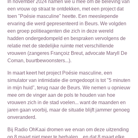
In november 2024 namen we u mee om de beleving van
een vrouw op straat te ontdekken, met een project dat
toen "Poésie masculine" heette. Een meeslepende
ervaring die werd gepresenteerd in Beurs. We volgden
een groep politieagenten die zich in deze wereld
hadden ondergedompeld en bespraken vervolgens de
relatie met de stedelijke ruimte met verschillende
vrouwen (zangeres Françoiz Breut, advocate Maryll De
Coman, buurtbewoonsters...).
In maart keert het project Poésie masculine, een
simulator van intimidatie die omgedoopt is tot "5 minuten
in mijn huid", terug naar de Beurs. We nemen u opnieuw
mee om de vinger aan de pols te houden van hoe
vrouwen zich in de stad voelen... want de maanden en
jaren gaan voorbij, maar de situatie blijft jammer genoeg
onveranderd.
Bij Radio OhKaai dromen we ervan om deze uitzending
op 8 maart niet meer te herhalen... en dat 8 maart elke