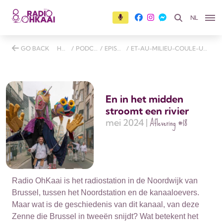
NL
GO BACK
HOME
/
PODCASTS
/
EPISODES
/
ET-AU-MILIEU-COULE-UNE-RIVIERE
En in het midden
stroomt een rivier
Aflevering
#18
mei 2024 |
Radio OhKaai is het radiostation in de Noordwijk van
Brussel, tussen het Noordstation en de kanaaloevers.
Maar wat is de geschiedenis van dit kanaal, van deze
Zenne die Brussel in tweeën snijdt? Wat betekent het