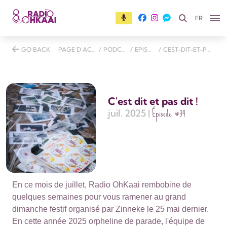
FR
GO BACK
PAGE D'ACCUEIL
/
PODCASTS
/
EPISODES
/
CEST-DIT-ET-PAS-DIT
C'est dit et pas dit !
Épisode
#34
juil. 2025 |
En ce mois de juillet, Radio OhKaai rembobine de
quelques semaines pour vous ramener au grand
dimanche festif organisé par Zinneke le 25 mai dernier.
En cette année 2025 orpheline de parade, l'équipe de