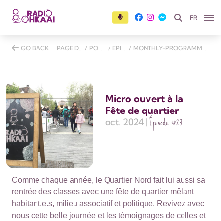
FR
GO BACK
PAGE D'ACCUEIL
/
PODCASTS
/
EPISODES
/
MONTHLY-PROGRAMME-26-OCTOBER-2024
Micro ouvert à la
Fête de quartier
Épisode
#23
oct. 2024 |
Comme chaque année, le Quartier Nord fait lui aussi sa
rentrée des classes avec une fête de quartier mêlant
habitant.e.s, milieu associatif et politique. Revivez avec
nous cette belle journée et les témoignages de celles et