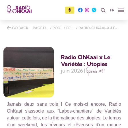
FR
GO BACK
PAGE D'ACCUEIL
/
PODCASTS
/
EPISODES
/
RADIO-OHKAAI-X-LE-VARIETES-UTOPIES
Radio OhKaai x Le
Variétés : Utopies
Épisode
#47
juin 2026 |
Jamais deux sans trois ! Ce mois-ci encore, Radio
OhKaai s'associe aux "Labos-chantiers" de Variétés
autour, cette fois, de la thématique des utopies. Le temps
d'un weekend, les rêveurs et rêveuses d'un monde